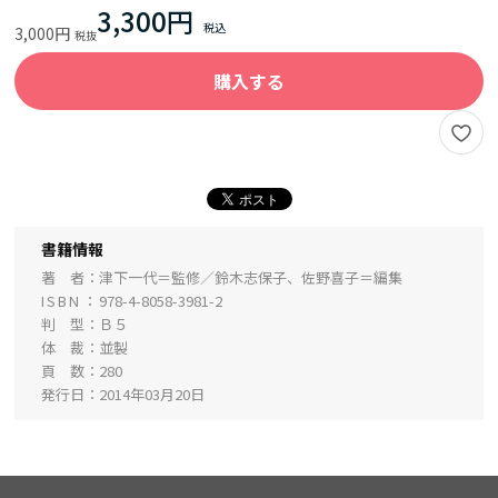
3,300円
3,000円
購入する
書籍情報
著 者
津下一代＝監修／鈴木志保子、佐野喜子＝編集
ISBN
978-4-8058-3981-2
判 型
Ｂ５
体 裁
並製
頁 数
280
発行日
2014年03月20日