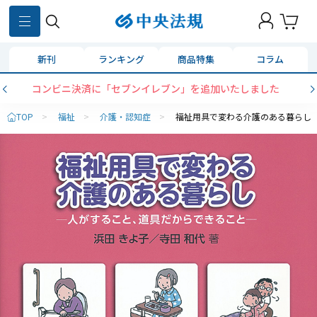
新刊
ランキング
商品特集
コラム
コンビニ決済に「セブンイレブン」を追加いたしました
TOP
>
福祉
>
介護・認知症
>
福祉用具で変わる介護のある暮らし