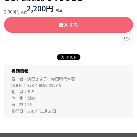
2,200円
2,000円
購入する
書籍情報
著 者
浜田きよ子、寺田和代＝著
ISBN
978-4-8058-3919-5
判 型
Ｂ５
体 裁
並製
頁 数
164
発行日
2013年11月25日