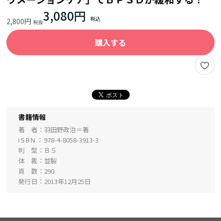
3,080円
2,800円
購入する
書籍情報
著 者
羽田野政治＝著
ISBN
978-4-8058-3913-3
判 型
Ｂ５
体 裁
並製
頁 数
290
発行日
2013年12月25日