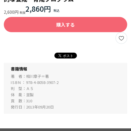
2,860円
2,600円
購入する
書籍情報
著 者
相川章子＝著
ISBN
978-4-8058-3907-2
判 型
Ａ５
体 裁
並製
頁 数
310
発行日
2013年09月20日