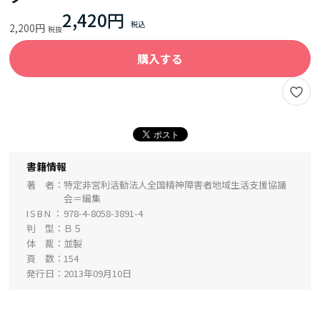
2,420円
2,200円
購入する
書籍情報
著 者
特定非営利活動法人全国精神障害者地域生活支援協議
会＝編集
ISBN
978-4-8058-3891-4
判 型
Ｂ５
体 裁
並製
頁 数
154
発行日
2013年09月10日