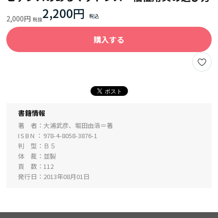
2,200円
2,000円
購入する
書籍情報
著 者
大浦武彦、堀田由浩＝著
ISBN
978-4-8058-3876-1
判 型
Ｂ５
体 裁
並製
頁 数
112
発行日
2013年08月01日