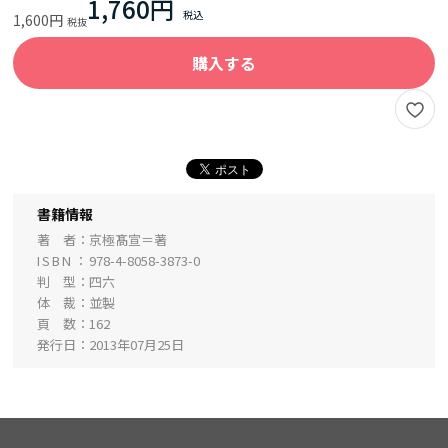
1,760円
1,600円
購入する
書籍情報
著 者
京極髙宣＝著
ISBN
978-4-8058-3873-0
判 型
四六
体 裁
並製
頁 数
162
発行日
2013年07月25日