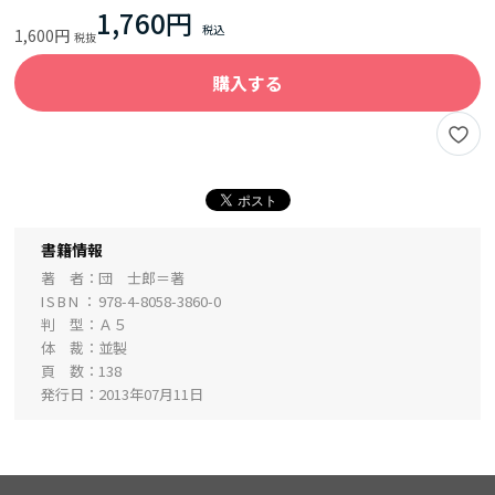
1,760円
1,600円
購入する
書籍情報
著 者
団 士郎＝著
ISBN
978-4-8058-3860-0
判 型
Ａ５
体 裁
並製
頁 数
138
発行日
2013年07月11日