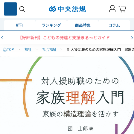
新刊
ランキング
商品特集
コラム
ガイド
【新刊】令和8報酬改定対応！事業者ハン
TOP
>
福祉
>
社会福祉
>
対人援助職のための家族理解入門 家族