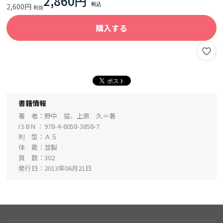
2,860円
2,600円
購入する
書籍情報
著 者
野中 猛、上原 久＝著
ISBN
978-4-8058-3858-7
判 型
Ａ５
体 裁
並製
頁 数
302
発行日
2013年06月21日