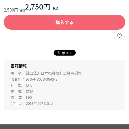
2,750円
2,500円
購入する
書籍情報
著 者
社団法人日本社会福祉士会＝編集
ISBN
978-4-8058-3843-3
判 型
Ｂ５
体 裁
並製
頁 数
190
発行日
2013年06月15日