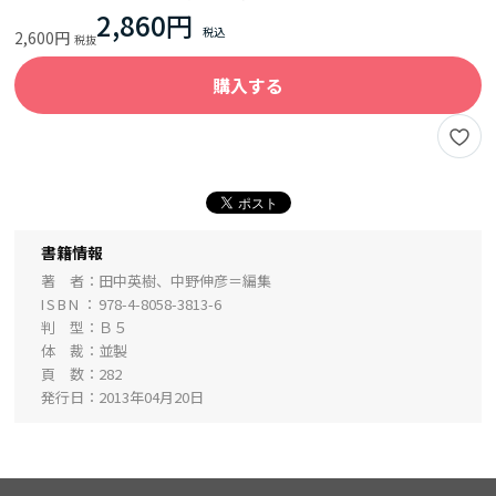
2,860円
2,600円
購入する
書籍情報
著 者
田中英樹、中野伸彦＝編集
ISBN
978-4-8058-3813-6
判 型
Ｂ５
体 裁
並製
頁 数
282
発行日
2013年04月20日