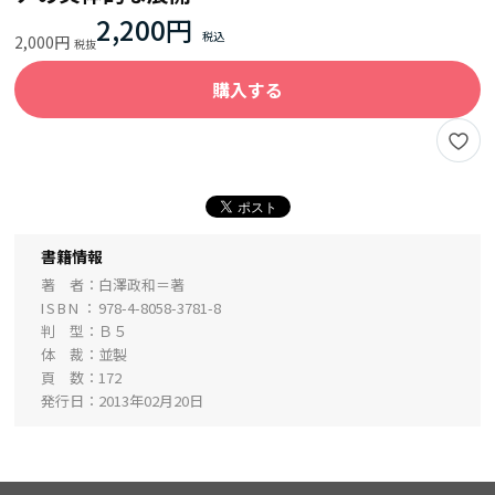
2,200円
2,000円
購入する
書籍情報
著 者
白澤政和＝著
ISBN
978-4-8058-3781-8
判 型
Ｂ５
体 裁
並製
頁 数
172
発行日
2013年02月20日