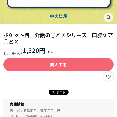
ポケット判 介護の○と×シリーズ 口腔ケア
○と×
1,320円
1,200円
購入する
書籍情報
著 者
五島朋幸、篠原弓月＝著
ISBN
978-4-8058-3744-3