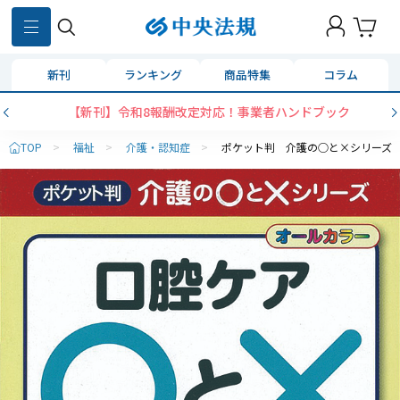
新刊
ランキング
商品特集
コラム
【新刊】令和8報酬改定対応！事業者ハンドブック
TOP
>
福祉
>
介護・認知症
>
ポケット判 介護の○と×シリーズ