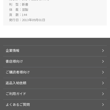
判 型
新書
体 裁
並製
頁 数
144
発行日
2013年09月01日
企業情報
書店様向け
ご購読者様向け
返品入帖依頼
ご利用ガイド
よくあるご質問