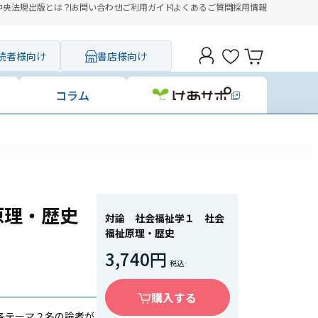
中央法規出版とは？
お問い合わせ
ご利用ガイド
よくあるご質問
採用情報
読者様向け
書店様向け
コラム
原理・歴史
対論 社会福祉学１ 社会
福祉原理・歴史
3,740円
購入する
各テーマ２名の論者が