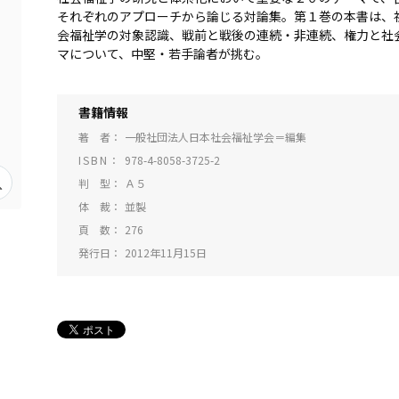
それぞれのアプローチから論じる対論集。第１巻の本書は、
会福祉学の対象認識、戦前と戦後の連続・非連続、権力と社
マについて、中堅・若手論者が挑む。
書籍情報
著 者
一般社団法人日本社会福祉学会＝編集
ISBN
978-4-8058-3725-2
判 型
Ａ５
体 裁
並製
頁 数
276
発行日
2012年11月15日