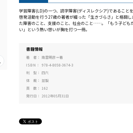
学習障害(LD)の一つ、読字障害(ディスレクシア)であること
啓発活動を行う27歳の著者が綴った「生きづらさ」と格闘し
た障害のこと、支援のこと、社会のこと……。「もう子ども
い」という熱い想いが胸を打つ一冊。
書籍情報
著 者
南雲明彦＝著
ISBN
978-4-8058-3674-3
判 型
四六
体 裁
並製
頁 数
162
発行日
2012年05月31日