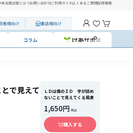
中央法規出版とは？
お問い合わせ
ご利用ガイド
よくあるご質問
採用情報
読者様向け
書店様向け
コラム
ことで見えて
ＬＤは僕のＩＤ 字が読め
ないことで見えてくる風景
1,650円
購入する