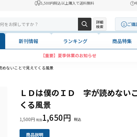
5,500円税込以上購入で送料無料
詳細
ご購
検索
新刊情報
ランキング
商品特集
【重要】夏季休業のお知らせ
読めないことで見えてくる風景
ＬＤは僕のＩＤ 字が読めない
くる風景
1,650円
1,500円
商品説明