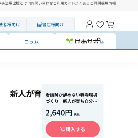
中央法規出版とは？
お問い合わせ
ご利用ガイド
よくあるご質問
採用情報
読者様向け
書店様向け
コラム
り 新人が育
看護師が辞めない職場環境
づくり 新人が育ち自分も
育つために
2,640円
購入する