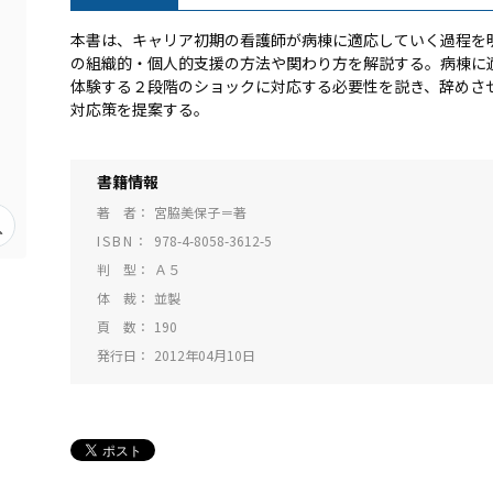
本書は、キャリア初期の看護師が病棟に適応していく過程を
の組織的・個人的支援の方法や関わり方を解説する。病棟に
体験する２段階のショックに対応する必要性を説き、辞めさ
対応策を提案する。
書籍情報
著 者
宮脇美保子＝著
ISBN
978-4-8058-3612-5
判 型
Ａ５
体 裁
並製
頁 数
190
発行日
2012年04月10日