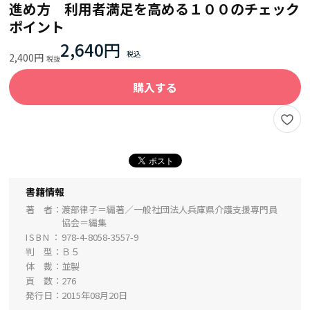
進め方 利用者満足を高める１００のチェック
ポイント
2,640円
2,400円
購入する
書籍情報
著 者
渡部律子＝編著／一般社団法人兵庫県介護支援専門員
協会＝編集
ISBN
978-4-8058-3557-9
判 型
Ｂ５
体 裁
並製
頁 数
276
発行日
2015年08月20日