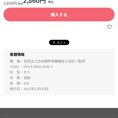
2,860円
2,600円
購入する
書籍情報
著 者
社団法人日本精神保健福祉士協会＝監修
ISBN
978-4-8058-3549-4
判 型
Ｂ５
体 裁
並製
頁 数
258
発行日
2011年12月20日