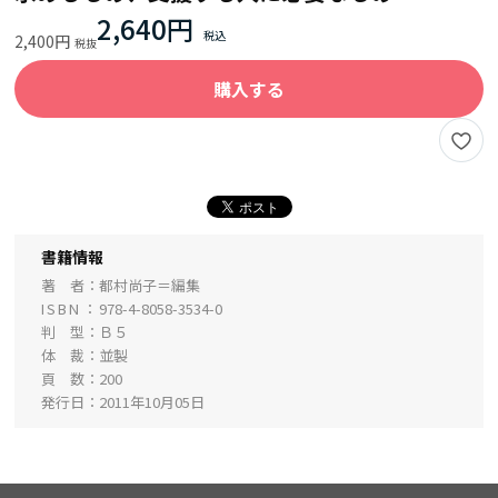
2,640円
2,400円
購入する
書籍情報
著 者
都村尚子＝編集
ISBN
978-4-8058-3534-0
判 型
Ｂ５
体 裁
並製
頁 数
200
発行日
2011年10月05日