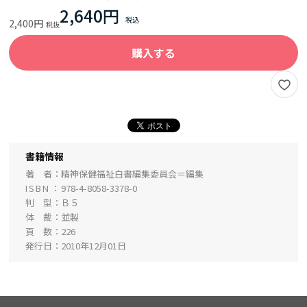
2,640円
2,400円
購入する
書籍情報
著 者
精神保健福祉白書編集委員会＝編集
ISBN
978-4-8058-3378-0
判 型
Ｂ５
体 裁
並製
頁 数
226
発行日
2010年12月01日