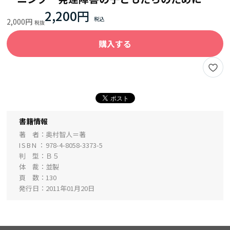
2,200円
2,000円
購入する
書籍情報
著 者
奥村智人＝著
ISBN
978-4-8058-3373-5
判 型
Ｂ５
体 裁
並製
頁 数
130
発行日
2011年01月20日