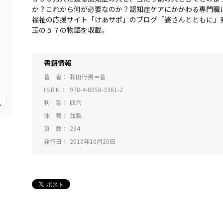
か？これから何が必要なのか？認知症ケアにかかわる専門職
福祉の応援サイト「けあサポ」のブログ「婆さんとともに」
玉の５７の物語を収載。
書籍情報
著 者
和田行男＝著
ISBN
978-4-8058-3361-2
判 型
四六
体 裁
並製
頁 数
234
発行日
2010年10月20日