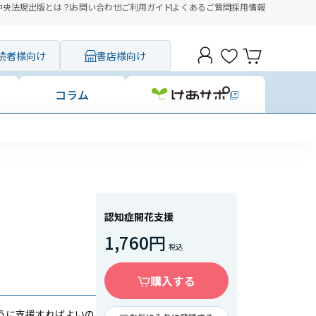
中央法規出版とは？
お問い合わせ
ご利用ガイド
よくあるご質問
採用情報
読者様向け
書店様向け
コラム
認知症開花支援
1,760円
購入する
うに支援すればよいの