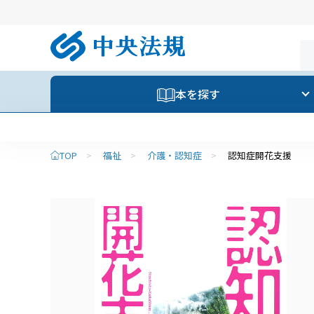
本を探す
TOP
>
福祉
>
介護・認知症
>
認知症開花支援