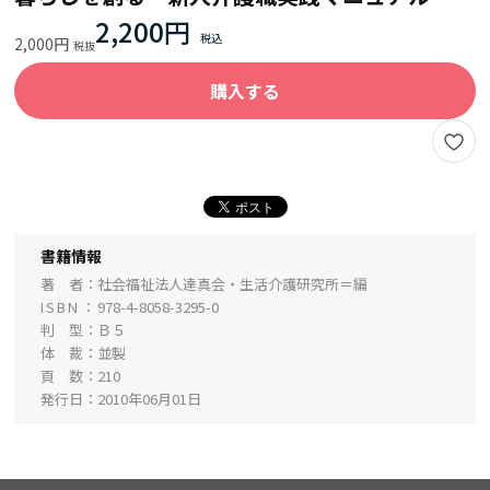
2,200円
2,000円
購入する
書籍情報
著 者
社会福祉法人達真会・生活介護研究所＝編
ISBN
978-4-8058-3295-0
判 型
Ｂ５
体 裁
並製
頁 数
210
発行日
2010年06月01日