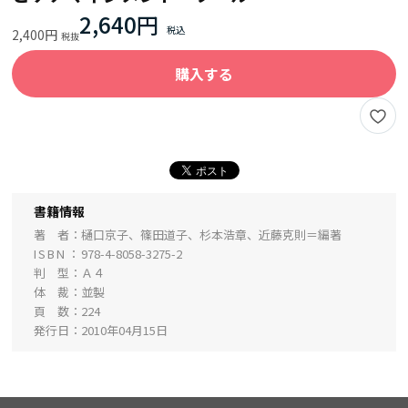
2,640円
2,400円
購入する
書籍情報
著 者
樋口京子、篠田道子、杉本浩章、近藤克則＝編著
ISBN
978-4-8058-3275-2
判 型
Ａ４
体 裁
並製
頁 数
224
発行日
2010年04月15日