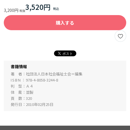
3,520円
3,200円
購入する
書籍情報
著 者
社団法人日本社会福祉士会＝編集
ISBN
978-4-8058-3244-8
判 型
Ａ４
体 裁
並製
頁 数
320
発行日
2010年02月25日