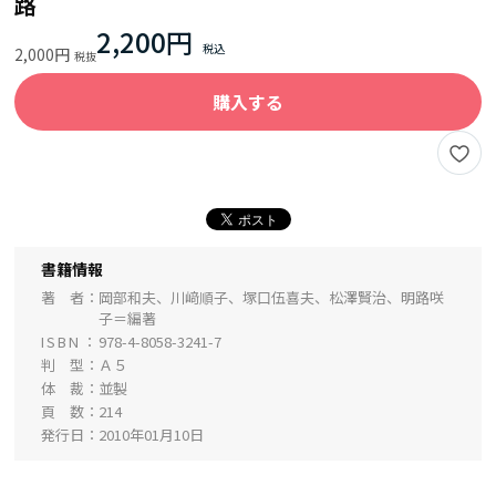
路
2,200円
2,000円
購入する
書籍情報
著 者
岡部和夫、川﨑順子、塚口伍喜夫、松澤賢治、明路咲
子＝編著
ISBN
978-4-8058-3241-7
判 型
Ａ５
体 裁
並製
頁 数
214
発行日
2010年01月10日