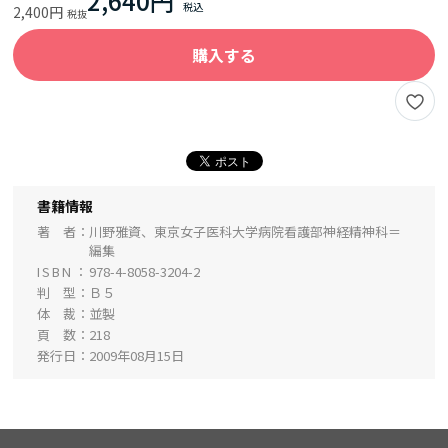
2,640円
2,400円
購入する
書籍情報
著 者
川野雅資、東京女子医科大学病院看護部神経精神科＝
編集
ISBN
978-4-8058-3204-2
判 型
Ｂ５
体 裁
並製
頁 数
218
発行日
2009年08月15日