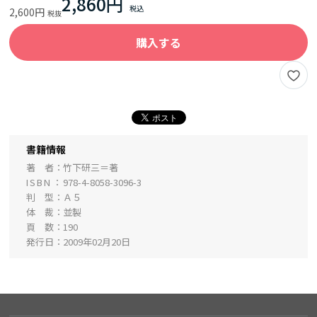
2,860円
2,600円
購入する
書籍情報
著 者
竹下研三＝著
ISBN
978-4-8058-3096-3
判 型
Ａ５
体 裁
並製
頁 数
190
発行日
2009年02月20日