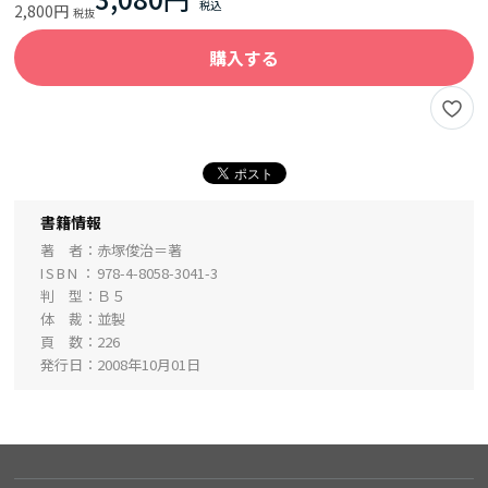
2,800円
購入する
書籍情報
著 者
赤塚俊治＝著
ISBN
978-4-8058-3041-3
判 型
Ｂ５
体 裁
並製
頁 数
226
発行日
2008年10月01日