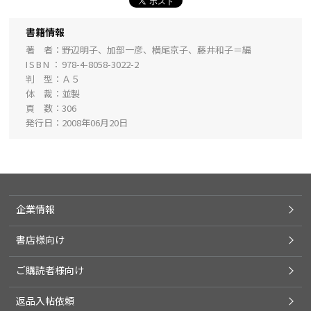
書籍情報
著 者
野辺明子、加部一彦、横尾京子、藤井和子＝編
ISBN
978-4-8058-3022-2
判 型
Ａ５
体 裁
並製
頁 数
306
発行日
2008年06月20日
企業情報
書店様向け
ご購読者様向け
返品入帖依頼