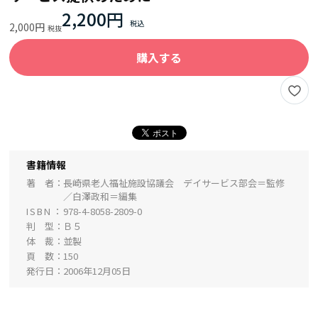
2,200円
2,000円
購入する
書籍情報
著 者
長崎県老人福祉施設協議会 デイサービス部会＝監修
／白澤政和＝編集
ISBN
978-4-8058-2809-0
判 型
Ｂ５
体 裁
並製
頁 数
150
発行日
2006年12月05日