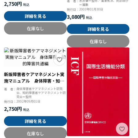
永井肇＝監修／蒲澤秀洋、阿部順子
著 者：
2,750円
＝編集
ウ
2003年01月30日
発行日：
詳細を見る
3,080円
在庫なし
詳細を見る
在庫なし
新版障害者ケアマネジメント実
施マニュアル 身体障害・知的
障害共通編
身体障害者ケアマネジメント研究
著 者：
会、知的障害者ケアマネジメント研
究会＝監修
2002年09月01日
発行日：
2,750円
詳細を見る
在庫なし