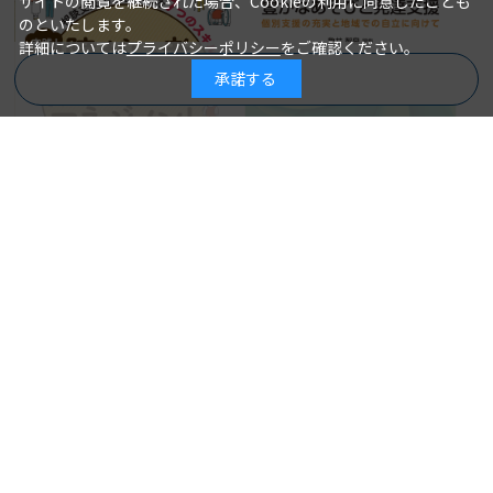
サイトの閲覧を継続された場合、Cookieの利用に同意したことも
のといたします。
詳細については
プライバシーポリシー
をご確認ください。
承諾する
商品を絞り込む
放課後等デイサービスの豊かな
あそびと発達支援 個別支援の
実践！ 障がい者ケアマネジメ
充実と地域での自立に向けて
ント 相談支援専門員に大切な
亀井智泉＝編集
著 者：
７つのスキルを磨く
2022年06月20日
発行日：
東 美奈子、大久保 薫、島村 聡
著 者：
＝著
2,750円
2022年08月05日
発行日：
2,640円
詳細を見る
詳細を見る
カートに入れる