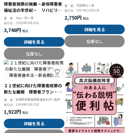
障害者施策の発展－身体障害者
花田春兆＝著
著 者：
福祉法の半世紀－ リハビリテ
1997年10月22日
発行日：
ーションから市町村障害者計画
2,750円
丸山一郎＝著
著 者：
まで
1998年06月30日
発行日：
3,740円
詳細を見る
在庫なし
詳細を見る
在庫なし
２１世紀に向けた障害者政策の
新たな展開 障害者プラン・障
害者基本法・新長期計画
総理府障害者施策推進本部＝監修
著 者：
1996年03月25日
発行日：
1,922円
詳細を見る