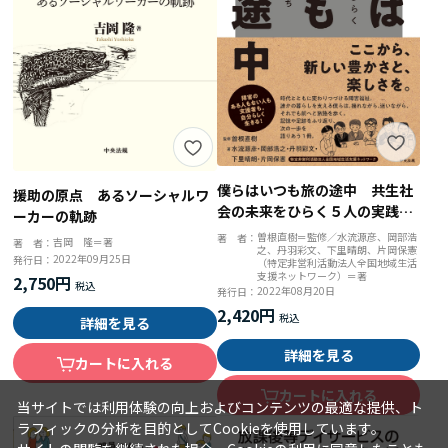
僕らはいつも旅の途中 共生社
援助の原点 あるソーシャルワ
会の未来をひらく５人の実践者
ーカーの軌跡
たち
曽根直樹＝監修／水流源彦、岡部浩
著 者：
吉岡 隆＝著
著 者：
之、丹羽彩文、下里晴朗、片岡保憲
2022年09月25日
発行日：
（特定非営利活動法人全国地域生活
支援ネットワーク）＝著
2,750円
2022年08月20日
発行日：
2,420円
詳細を見る
詳細を見る
カートに入れる
カートに入れる
当サイトでは利用体験の向上およびコンテンツの最適な提供、ト
ラフィックの分析を目的としてCookieを使用しています。