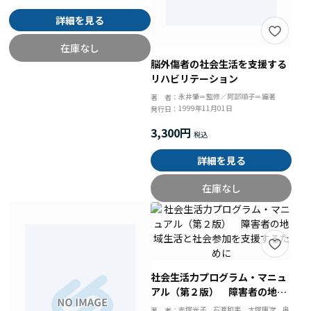
詳細を見る
在庫なし
脳外傷者の社会生活を支援する
リハビリテーション
永井肇＝監修／阿部順子＝編著
著 者：
1999年11月01日
発行日：
3,300円
詳細を見る
在庫なし
社会生活力プログラム・マニュ
アル（第２版） 障害者の地域
生活と社会参加を支援するため
赤塚光子、石渡和実、大塚庸次、奥
著 者：