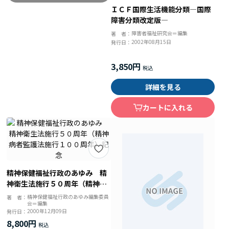
ＩＣＦ国際生活機能分類―国際
障害分類改定版―
障害者福祉研究会＝編集
著 者：
2002年08月15日
発行日：
3,850円
詳細を見る
カートに入れる
精神保健福祉行政のあゆみ 精
神衛生法施行５０周年（精神病
者監護法施行１００周年）記念
精神保健福祉行政のあゆみ編集委員
著 者：
会＝編集
2000年12月09日
発行日：
8,800円