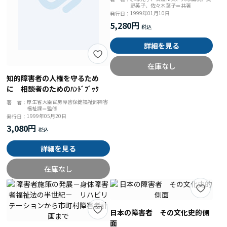
野英子、佐々木葉子＝共著
に
1999年01月10日
発行日：
5,280円
詳細を見る
在庫なし
知的障害者の人権を守るため
に 相談者のためのﾊﾝﾄﾞﾌﾞｯｸ
厚生省大臣官房障害保健福祉部障害
著 者：
福祉課＝監修
1999年05月20日
発行日：
3,080円
詳細を見る
在庫なし
日本の障害者 その文化史的側
面