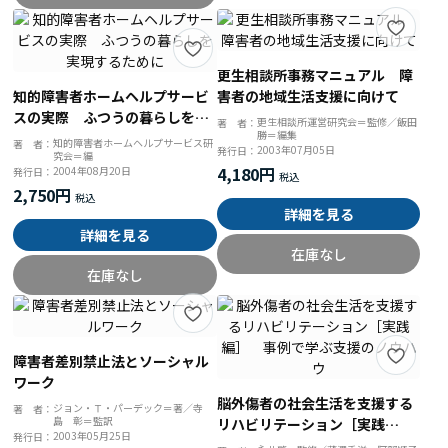
更生相談所事務マニュアル 障
知的障害者ホームヘルプサービ
害者の地域生活支援に向けて
スの実際 ふつうの暮らしを実
更生相談所運営研究会＝監修／飯田
著 者：
勝＝編集
現するために
知的障害者ホームヘルプサービス研
著 者：
2003年07月05日
発行日：
究会＝編
4,180円
2004年08月20日
発行日：
2,750円
詳細を見る
詳細を見る
在庫なし
在庫なし
障害者差別禁止法とソーシャル
ワーク
脳外傷者の社会生活を支援する
ジョン・Ｔ・パーデック＝著／寺
著 者：
島 彰＝監訳
リハビリテーション［実践
2003年05月25日
発行日：
編］ 事例で学ぶ支援のノウハ