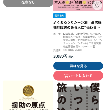
在庫なし
よくある５０シーン別 高次脳
機能障害のある人に“伝わる説
明”便利帖
山田和雄、日比野敬明、稲垣亜紀、
著 者：
間瀬光人＝監修／稲葉健太郎、長野
友里＝編集／名古屋市総合リハビリ
テーションセンター(なごや高次脳
機能障害支援センター）＝著
2023年02月20日
発行日：
3,080円
詳細を見る
カートに入れる