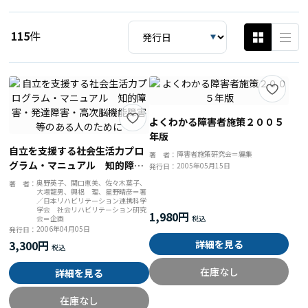
115
件
よくわかる障害者施策２００５
年版
自立を支援する社会生活力プロ
障害者施策研究会＝編集
著 者：
グラム・マニュアル 知的障
2005年05月15日
発行日：
害・発達障害・高次脳機能障害
奥野英子、関口恵美、佐々木葉子、
著 者：
大場龍男、興梠 理、星野晴彦＝著
等のある人のために
／日本リハビリテーション連携科学
学会 社会リハビリテーション研究
1,980円
会＝企画
2006年04月05日
発行日：
3,300円
詳細を見る
在庫なし
詳細を見る
在庫なし