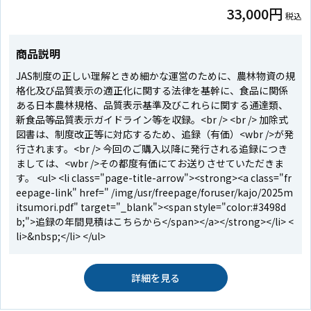
33,000円
税込
商品説明
JAS制度の正しい理解ときめ細かな運営のために、農林物資の規
格化及び品質表示の適正化に関する法律を基幹に、食品に関係
ある日本農林規格、品質表示基準及びこれらに関する通達類、
新食品等品質表示ガイドライン等を収録。<br /> <br /> 加除式
図書は、制度改正等に対応するため、追録（有価）<wbr />が発
行されます。<br /> 今回のご購入以降に発行される追録につき
ましては、<wbr />その都度有価にてお送りさせていただきま
す。 <ul> <li class="page-title-arrow"><strong><a class="fr
eepage-link" href=" /img/usr/freepage/foruser/kajo/2025m
itsumori.pdf" target="_blank"><span style="color:#3498d
b;">追録の年間見積はこちらから</span></a></strong></li> <
li>&nbsp;</li> </ul>
詳細を見る