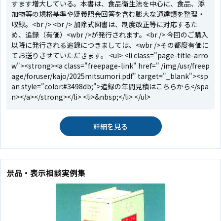
すます増大している。本書は、食品衛生法を中心に、食品、添
加物等の規格基準や疑義照会回答を含む膨大な通達類を整理・
収録。<br /> <br /> 加除式図書は、制度改正等に対応するた
め、追録（有価）<wbr />が発行されます。<br /> 今回のご購入
以降に発行される追録につきましては、<wbr />その都度有価に
てお送りさせていただきます。 <ul> <li class="page-title-arro
w"><strong><a class="freepage-link" href=" /img/usr/freep
age/foruser/kajo/2025mitsumori.pdf" target="_blank"><sp
an style="color:#3498db;">追録の年間見積はこちらから</spa
n></a></strong></li> <li>&nbsp;</li> </ul>
詳細を見る
景品・表示相談実例集