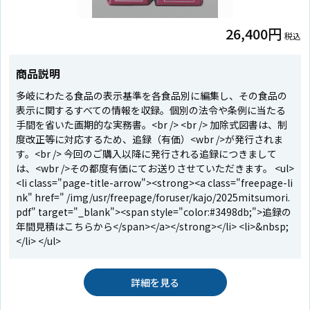
26,400円
税込
商品説明
多岐にわたる食品の表示基準を各食品別に編集し、その食品の
表示に関するすべての情報を収録。個別の法令や条例に当たる
手間を省いた画期的な実務書。<br /> <br /> 加除式図書は、制
度改正等に対応するため、追録（有価）<wbr />が発行されま
す。<br /> 今回のご購入以降に発行される追録につきまして
は、<wbr />その都度有価にてお送りさせていただきます。 <ul>
<li class="page-title-arrow"><strong><a class="freepage-li
nk" href=" /img/usr/freepage/foruser/kajo/2025mitsumori.
pdf" target="_blank"><span style="color:#3498db;">追録の
年間見積はこちらから</span></a></strong></li> <li>&nbsp;
</li> </ul>
詳細を見る