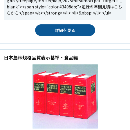
g/usr/freepage/foruser/kajo/2025mitsumori.pdf" target="_
blank"><span style="color:#3498db;">追録の年間見積はこち
らから</span></a></strong></li> <li>&nbsp;</li> </ul>
詳細を見る
日本農林規格品質表示基準・食品編