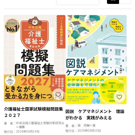
介護福祉士国家試験模擬問題集
図説 ケアマネジメント 理論
２０２７
がわかる 実践がみえる
中央法規介護福祉士受験対策研究会
著 者：
畑 亮輔＝著
著 者：
＝編集
2026年06月10日
発行日：
2026年06月14日
発行日：