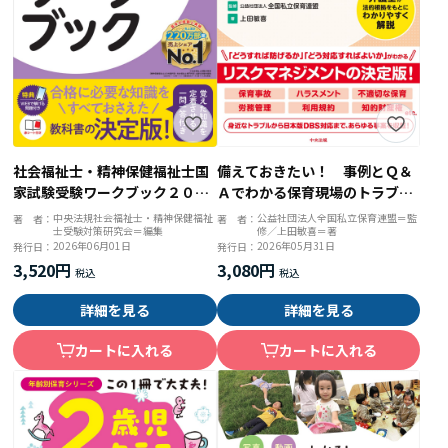
社会福祉士・精神保健福祉士国
備えておきたい！ 事例とＱ＆
家試験受験ワークブック２０２
Ａでわかる保育現場のトラブル
７ 共通科目
対応 弁護士が法的根拠をもと
中央法規社会福祉士・精神保健福祉
公益社団法人全国私立保育連盟＝監
著 者：
著 者：
士受験対策研究会＝編集
修／上田敏喜＝著
にわかりやすく解説
2026年06月01日
2026年05月31日
発行日：
発行日：
3,520円
3,080円
詳細を見る
詳細を見る
カートに入れる
カートに入れる