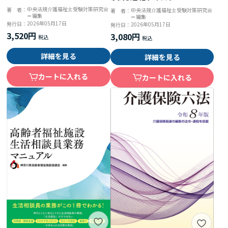
回完全解説＋第３５回問題＆解
中央法規介護福祉士受験対策研究会
著 者：
中央法規介護福祉士受験対策研究会
著 者：
＝編集
答
＝編集
2026年05月17日
発行日：
2026年05月17日
発行日：
3,520円
3,080円
詳細を見る
詳細を見る
カートに入れる
カートに入れる