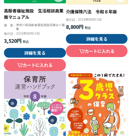
高齢者福祉施設 生活相談員業
介護保険六法 令和８年版
務マニュアル
2026年08月15日
発行日：
神奈川県高齢者福祉施設協議会＝編
著 者：
8,800円
集
2026年08月15日
発行日：
詳細を見る
3,520円
カートに入れる
詳細を見る
カートに入れる