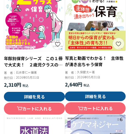
写真と動画でわかる！ 主体性
年齢別保育シリーズ この１冊
が湧き出ちゃう保育
で大丈夫！ ２歳児クラスの保
育
久保健太＝著
石井章仁＝編著
著 者：
著 者：
2026年05月31日
2026年05月31日
発行日：
発行日：
2,640円
2,310円
詳細を見る
詳細を見る
カートに入れる
カートに入れる