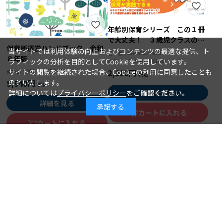
年齢別保育シリーズ この１冊
で大丈夫！ ３歳児クラスの保
保育所運営ハンドブック 令和
育
当サイトでは利用体験の向上およびコンテンツの最適な提供、ト
石井章仁＝編著
著 者：
８年版
ラフィックの分析を目的としてCookieを使用しています。
2026年08月10日
発行日：
サイトの閲覧を継続された場合、Cookieの利用に同意したことも
2,310円
2026年08月15日
発行日：
のといたします。
5,940円
詳細については
プライバシーポリシー
をご確認ください。
詳細を見る
詳細を見る
承諾する
カートに入れる
カートに入れる