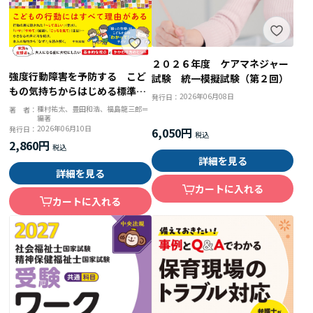
２０２６年度 ケアマネジャー
強度行動障害を予防する こど
試験 統一模擬試験（第２回）
もの気持ちからはじめる標準的
2026年06月08日
発行日：
な支援
種村祐太、豊田和浩、福島龍三郎＝
著 者：
編著
2026年06月10日
発行日：
6,050円
2,860円
詳細を見る
詳細を見る
カートに入れる
カートに入れる