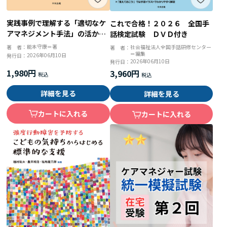
実践事例で理解する「適切なケ
これで合格！２０２６ 全国手
アマネジメント手法」の活かし
話検定試験 ＤＶＤ付き
方
能本守康＝著
著 者：
社会福祉法人全国手話研修センター
著 者：
＝編集
2026年06月10日
発行日：
2026年06月10日
発行日：
1,980円
3,960円
詳細を見る
詳細を見る
カートに入れる
カートに入れる