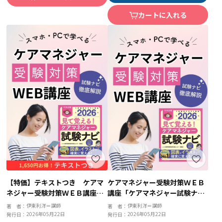
カートに入れる
【特価】テキストつき ケアマ
ケアマネジャー受験対策ＷＥＢ
ネジャー受験対策ＷＥＢ講座
講座「ケアマネジャー試験ナビ
「ケアマネジャー試験ナビ２０
２０２６」全セット
伊東利洋＝講師
伊東利洋＝講師
著 者：
著 者：
２６」全セット
2026年05月22日
2026年05月22日
発行日：
発行日：