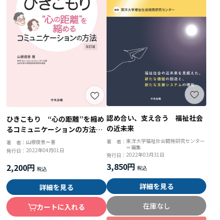
認め合い、支え合う 福祉社会
ひきこもり “心の距離”を縮め
の近未来
るコミュニケーションの方法
改訂版 親も子も楽になる
東洋大学福祉社会開発研究センター
著 者：
山根俊恵＝著
著 者：
＝編集
2022年04月01日
発行日：
2022年03月31日
発行日：
3,850円
2,200円
詳細を見る
詳細を見る
在庫なし
カートに入れる