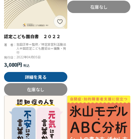
在庫なし
認定こども園白書 ２０２２
吉田正幸＝監修／特定非営利活動法
著 者：
人全国認定こども園協会＝編集・発
行
2022年04月05日
発行日：
3,080円
詳細を見る
在庫なし