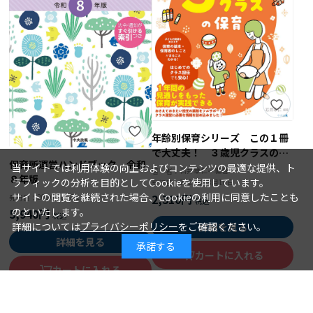
年齢別保育シリーズ この１冊
で大丈夫！ ３歳児クラスの保
保育所運営ハンドブック 令和
育
当サイトでは利用体験の向上およびコンテンツの最適な提供、ト
石井章仁＝編著
著 者：
８年版
ラフィックの分析を目的としてCookieを使用しています。
2026年08月10日
発行日：
サイトの閲覧を継続された場合、Cookieの利用に同意したことも
2,310円
2026年08月15日
発行日：
のといたします。
5,940円
詳細については
プライバシーポリシー
をご確認ください。
詳細を見る
詳細を見る
承諾する
カートに入れる
カートに入れる