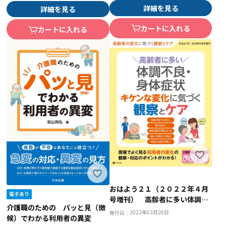
詳細を見る
詳細を見る
カートに入れる
カートに入れる
おはよう２１（２０２２年４月
号増刊） 高齢者に多い体調不
介護職のための パッと見（徴
良・身体症状 キケンな変化に
2022年03月20日
発行日：
候）でわかる利用者の異変
気づく観察とケア