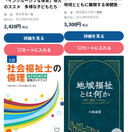
「インクルーシブな保育」導入
地域とともに展開する保健医療
のススメ 多様な子どもたちを
福祉連携
受け入れるための心得
埼玉県立大学＝編集
著 者：
若月芳浩＝著
著 者：
2022年04月20日
発行日：
2022年04月20日
発行日：
3,300円
2,420円
詳細を見る
詳細を見る
カートに入れる
カートに入れる