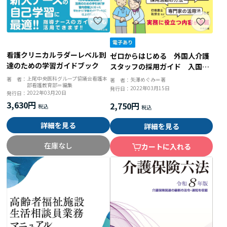
看護クリニカルラダーレベル到
ゼロからはじめる 外国人介護
達のための学習ガイドブック
スタッフの採用ガイド 入国前
の手続きから採用後のフォロー
上尾中央医科グループ協議会看護本
著 者：
矢澤めぐみ＝著
著 者：
部看護教育部＝編集
まで
2022年03月15日
発行日：
2022年03月20日
発行日：
3,630円
2,750円
詳細を見る
詳細を見る
在庫なし
カートに入れる