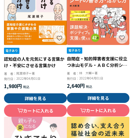
自閉症・知的障害者支援に役立
認知症の人を元気にする言葉か
つ氷山モデル・ＡＢＣ分析シー
け・不安にさせる言葉かけ
トの書き方・活かし方
林 大輔＝著
尾渡順子＝著
著 者：
著 者：
2022年04月01日
2022年04月01日
発行日：
発行日：
2,640円
1,980円
詳細を見る
詳細を見る
カートに入れる
カートに入れる