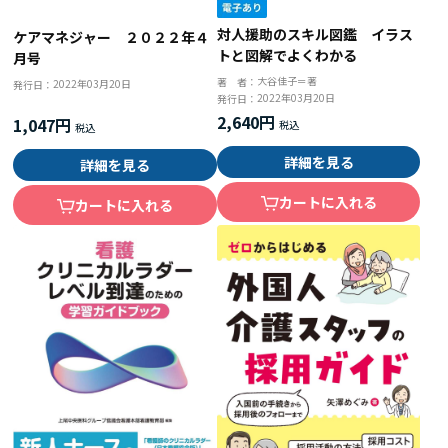
対人援助のスキル図鑑 イラス
ケアマネジャー ２０２２年４
トと図解でよくわかる
月号
大谷佳子＝著
著 者：
2022年03月20日
発行日：
2022年03月20日
発行日：
2,640円
1,047円
詳細を見る
詳細を見る
カートに入れる
カートに入れる