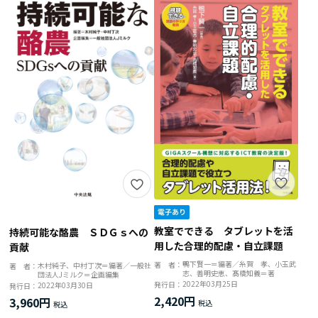
教室でできる タブレットを活
持続可能な酪農 ＳＤＧｓへの
用した合理的配慮・自立課題
貢献
鴨下賢一＝編著／糸賀 孝、小玉武
著 者：
木村純子、中村丁次＝編著／一般社
著 者：
志、善明史恵、髙橋知義＝著
団法人Jミルク＝企画編集
2022年03月25日
発行日：
2022年03月30日
発行日：
2,420円
3,960円