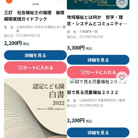
三訂 社会福祉士の倫理 倫理
地域福祉とは何か 哲学・理
綱領実践ガイドブック
念・システムとコミュニティソ
公益社団法人日本社会福祉士会＝編
著 者：
ーシャルワーク
集
大橋謙策＝著
著 者：
2022年04月15日
発行日：
2022年04月10日
発行日：
2,200円
3,300円
詳細を見る
詳細を見る
カートに入れる
カートに入れる
目で見る児童福祉２０２２
公益財団法人児童育成協会＝監修
著 者：
2022年04月01日
発行日：
2,200円
詳細を見る