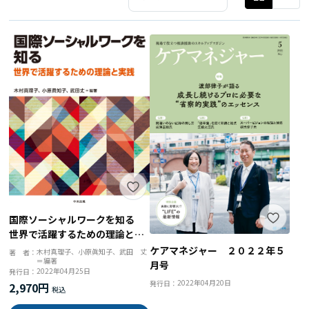
国際ソーシャルワークを知る
世界で活躍するための理論と実
践
ケアマネジャー ２０２２年５
木村真理子、小原眞知子、武田 丈
著 者：
＝編著
月号
2022年04月25日
発行日：
2022年04月20日
発行日：
2,970円