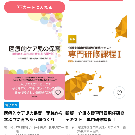
カートに入れる
医療的ケア児の保育 実践から
新版 介護支援専門員現任研修
学ぶ共に育ちあう園づくり
テキスト 専門研修課程Ⅰ
市川奈緒子、仲本美央、田中真衣＝
介護支援専門員現任研修テキスト編
著 者：
著 者：
著
集委員会＝編集