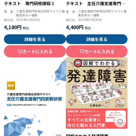
テキスト 主任介護支援専門員
テキスト 専門研修課程Ⅱ
研修
介護支援専門員現任研修テキスト編
介護支援専門員現任研修テキスト編
著 者：
著 者：
集委員会＝編集
集委員会＝編集
2024年03月20日
2024年03月20日
発行日：
発行日：
4,400円
4,180円
詳細を見る
詳細を見る
カートに入れる
カートに入れる
図解でわかる発達障害