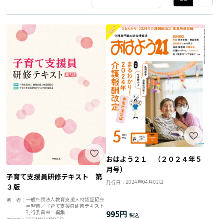
おはよう２１ （２０２４年５
月号）
子育て支援員研修テキスト 第
2024年04月01日
発行日：
３版
一般社団法人教育支援人材認証協会
著 者：
＝監修／子育て支援員研修テキスト
995円
刊行委員会＝編集