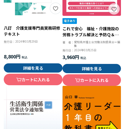
八訂 介護支援専門員実務研修
これで安心 福祉・介護施設の
テキスト
労務トラブル解決と予防Ｑ＆
Ａ 弁護士がやさしく解説
2024年03月29日
発行日：
愛知県弁護士会労働法制委員会＝編
著 者：
集
2024年03月25日
発行日：
8,800円
3,960円
詳細を見る
詳細を見る
カートに入れる
カートに入れる