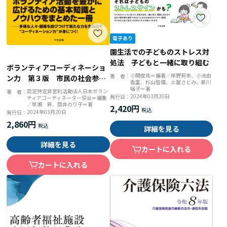
園生活での子どものストレス対
処法 子どもと一緒に取り組む
ボランティアコーディネーショ
小関俊祐＝編著／岸野莉奈、小池由
著 者：
ン力 第３版 市民の社会参加
香里、杉山智風、土屋さとみ、新川
を支えるチカラ ボランティア
瑶子＝著
認定特定非営利活動法人日本ボラン
著 者：
2024年03月20日
発行日：
ティアコーディネーター協会＝編集
コーディネーション力検定公式
／早瀬 昇、筒井のり子＝著
2,420円
テキスト
2024年03月20日
発行日：
2,860円
詳細を見る
詳細を見る
カートに入れる
カートに入れる