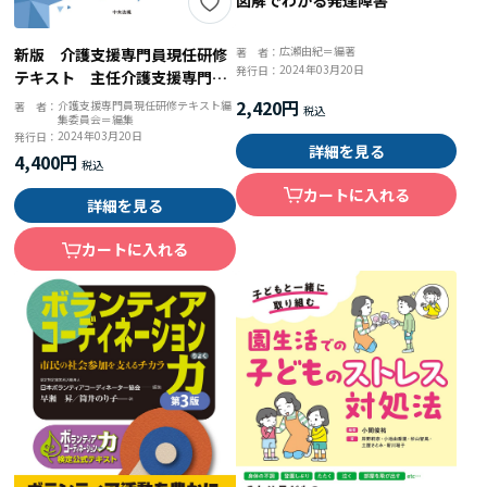
広瀨由紀＝編著
著 者：
新版 介護支援専門員現任研修
2024年03月20日
発行日：
テキスト 主任介護支援専門員
更新研修
2,420円
介護支援専門員現任研修テキスト編
著 者：
集委員会＝編集
2024年03月20日
発行日：
詳細を見る
4,400円
カートに入れる
詳細を見る
カートに入れる