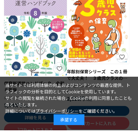
年齢別保育シリーズ この１冊
で大丈夫！ ３歳児クラスの保
保育所運営ハンドブック 令和
育
当サイトでは利用体験の向上およびコンテンツの最適な提供、ト
石井章仁＝編著
著 者：
８年版
ラフィックの分析を目的としてCookieを使用しています。
2026年08月10日
発行日：
サイトの閲覧を継続された場合、Cookieの利用に同意したことも
2,310円
2026年08月15日
発行日：
のといたします。
5,940円
詳細については
プライバシーポリシー
をご確認ください。
詳細を見る
詳細を見る
承諾する
カートに入れる
カートに入れる