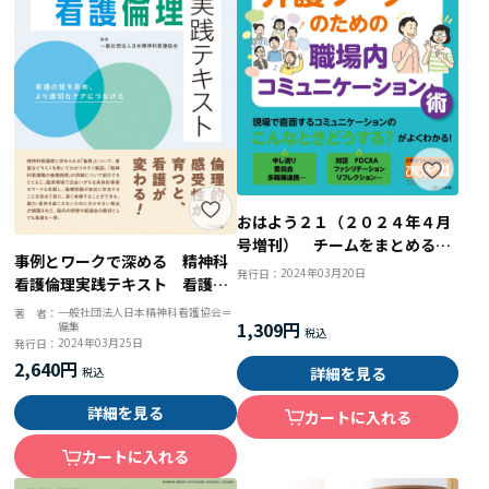
おはよう２１（２０２４年４月
号増刊） チームをまとめるス
事例とワークで深める 精神科
キルが身につく 介護リーダー
2024年03月20日
発行日：
看護倫理実践テキスト 看護の
のための職場内コミュニケーシ
質を高め、より適切なケアにつ
ョン術
一般社団法人日本精神科看護協会＝
著 者：
1,309円
編集
なげる
2024年03月25日
発行日：
2,640円
詳細を見る
詳細を見る
カートに入れる
カートに入れる