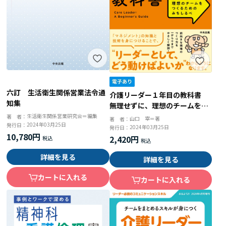
六訂 生活衛生関係営業法令通
介護リーダー１年目の教科書
知集
無理せずに、理想のチームをつ
くるためのみちしるべ
生活衛生関係営業研究会＝編集
著 者：
山口 宰＝著
著 者：
2024年03月25日
発行日：
2024年03月25日
発行日：
10,780円
2,420円
詳細を見る
詳細を見る
カートに入れる
カートに入れる