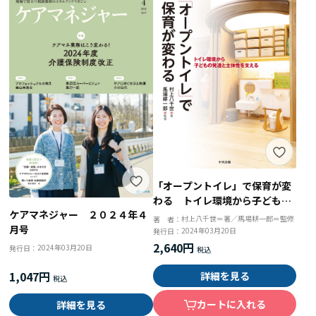
「オープントイレ」で保育が変
わる トイレ環境から子どもの
ケアマネジャー ２０２４年４
発達と主体性を支える
村上八千世＝著／馬場耕一郎＝監修
著 者：
月号
2024年03月20日
発行日：
2,640円
2024年03月20日
発行日：
1,047円
詳細を見る
カートに入れる
詳細を見る