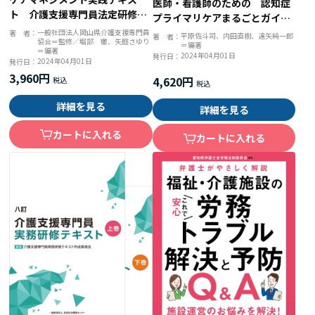
医師・看護師のための 認知症
ト 介護支援専門員法定研修２
プライマリケアまるごとガイ
０２４年新カリキュラム対応版
ド 最新知識に基づくステージ
一般社団法人岡山県介護支援専門員
著 者：
平原佐斗司、内田直樹、遠矢純一郎
著 者：
協会＝監修／堀部 徹、矢庭さゆり
＝編著
アプローチ
＝編著
2024年04月01日
発行日：
2024年04月01日
発行日：
3,960円
4,620円
詳細を見る
詳細を見る
カートに入れる
カートに入れる