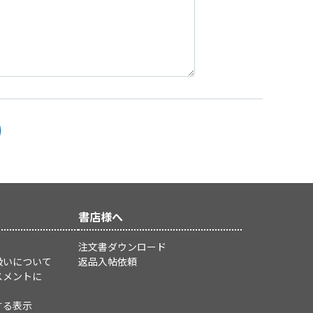
書店様へ
注文書ダウンロード
扱いについて
返品入帖依頼
スメントに
する表示