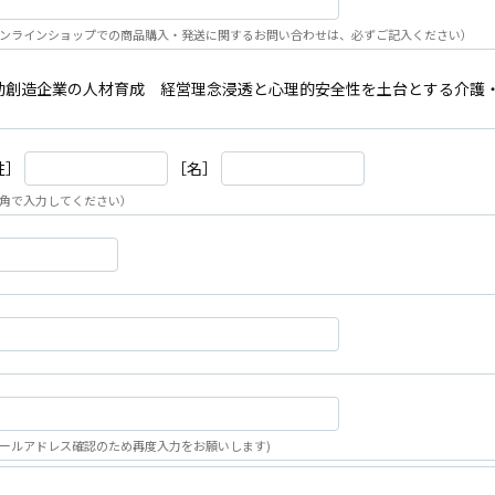
ンラインショップでの商品購入・発送に関するお問い合わせは、必ずご記入ください）
動創造企業の人材育成 経営理念浸透と心理的安全性を土台とする介護
姓］
［名］
角で入力してください）
ールアドレス確認のため再度入力をお願いします)