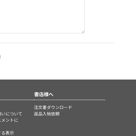
書店様へ
注文書ダウンロード
扱いについて
返品入帖依頼
スメントに
する表示