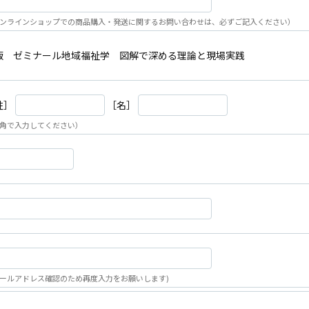
ンラインショップでの商品購入・発送に関するお問い合わせは、必ずご記入ください）
版 ゼミナール地域福祉学 図解で深める理論と現場実践
姓］
［名］
角で入力してください）
ールアドレス確認のため再度入力をお願いします)