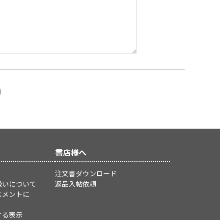
書店様へ
注文書ダウンロード
扱いについて
返品入帖依頼
スメントに
する表示