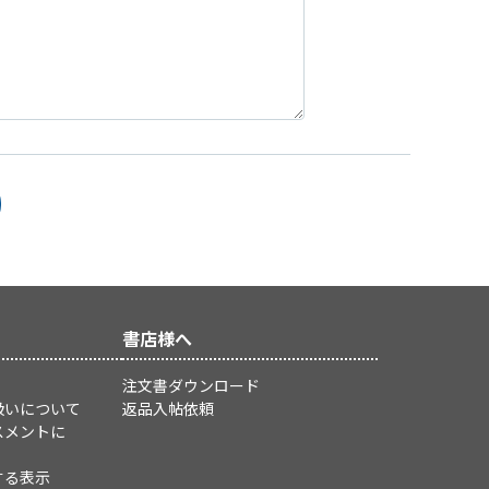
書店様へ
注文書ダウンロード
扱いについて
返品入帖依頼
スメントに
する表示