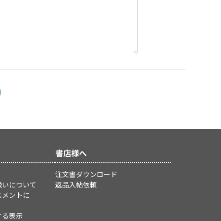
書店様へ
注文書ダウンロード
扱いについて
返品入帖依頼
スメントに
する表示