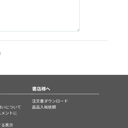
書店様へ
注文書ダウンロード
扱いについて
返品入帖依頼
スメントに
する表示