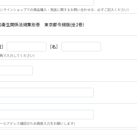
ンラインショップでの商品購入・発送に関するお問い合わせは、必ずご記入ください）
品衛生関係法規集別巻 東京都令規版(全2巻）
姓］
［名］
角で入力してください）
ールアドレス確認のため再度入力をお願いします)