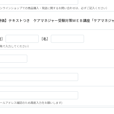
ンラインショップでの商品購入・発送に関するお問い合わせは、必ずご記入ください）
特価】テキストつき ケアマネジャー受験対策ＷＥＢ講座「ケアマネジ
姓］
［名］
角で入力してください）
ールアドレス確認のため再度入力をお願いします)