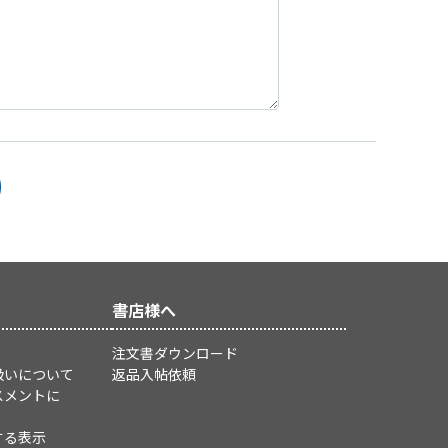
書店様へ
注文書ダウンロード
扱いについて
返品入帖依頼
スメントに
する表示