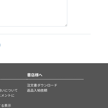
書店様へ
注文書ダウンロード
扱いについて
返品入帖依頼
スメントに
する表示