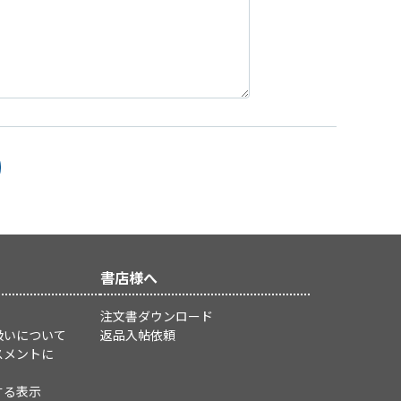
書店様へ
注文書ダウンロード
扱いについて
返品入帖依頼
スメントに
する表示