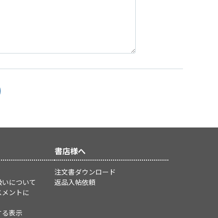
書店様へ
注文書ダウンロード
扱いについて
返品入帖依頼
スメントに
する表示