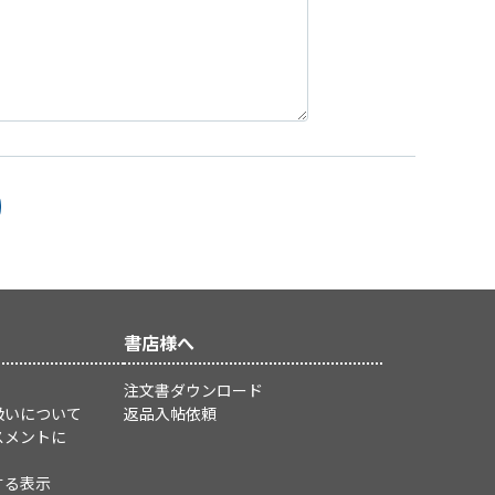
書店様へ
注文書ダウンロード
扱いについて
返品入帖依頼
スメントに
する表示