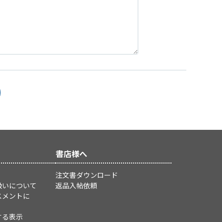
書店様へ
注文書ダウンロード
扱いについて
返品入帖依頼
スメントに
する表示