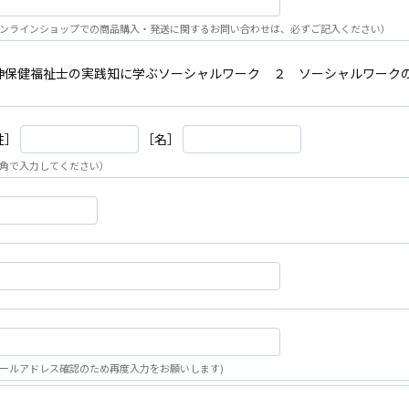
ンラインショップでの商品購入・発送に関するお問い合わせは、必ずご記入ください）
神保健福祉士の実践知に学ぶソーシャルワーク ２ ソーシャルワーク
姓］
［名］
角で入力してください）
ールアドレス確認のため再度入力をお願いします)