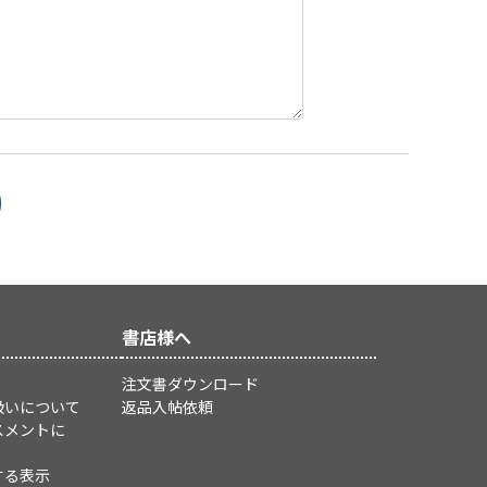
書店様へ
注文書ダウンロード
扱いについて
返品入帖依頼
スメントに
する表示