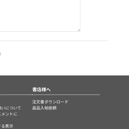
書店様へ
注文書ダウンロード
扱いについて
返品入帖依頼
スメントに
する表示